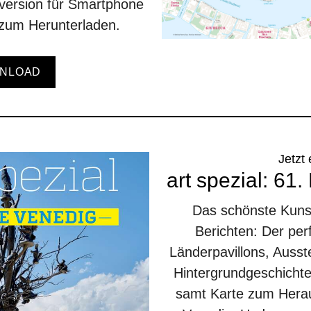
tversion für Smartphone
r zum Herunterladen.
NLOAD
Jetzt 
art spezial: 61
Das schönste Kunstf
Berichten: Der pe
Länderpavillons, Ausst
Hintergrundgeschichte
samt Karte zum Hera