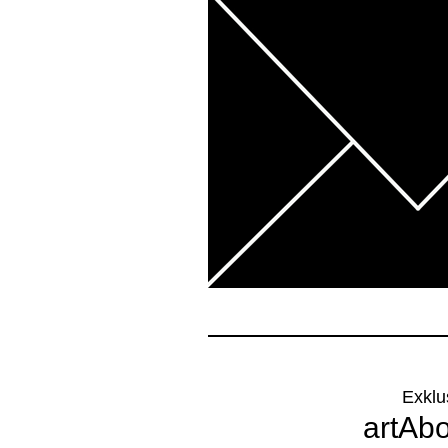
Exklu
artAb