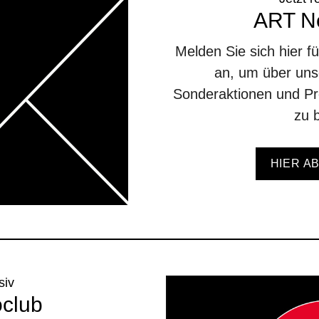
ART Ne
Melden Sie sich hier f
an, um über unse
Sonderaktionen und Pr
zu b
HIER A
siv
oclub