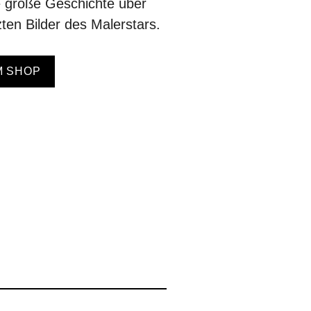
 große Geschichte über
zten Bilder des Malerstars.
M SHOP