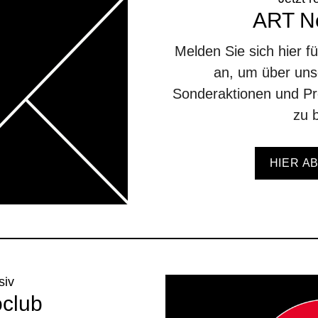
ART Ne
Melden Sie sich hier f
an, um über unse
Sonderaktionen und Pr
zu b
HIER A
siv
oclub