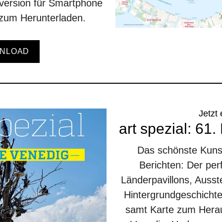
tversion für Smartphone
r zum Herunterladen.
NLOAD
Jetzt 
art spezial: 61
Das schönste Kunstf
Berichten: Der pe
Länderpavillons, Ausst
Hintergrundgeschichte
samt Karte zum Hera