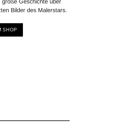
 große Geschichte über
zten Bilder des Malerstars.
M SHOP