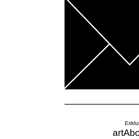
Exklu
artAb