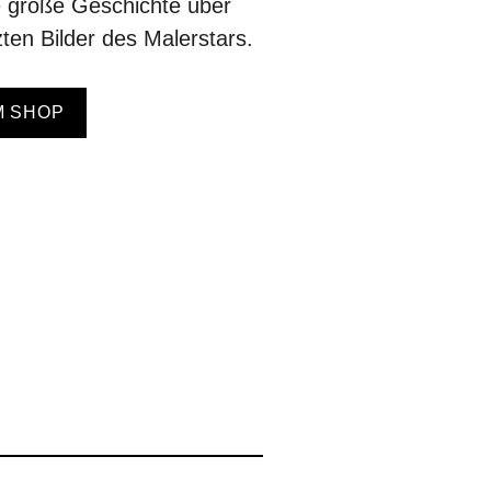
 große Geschichte über
zten Bilder des Malerstars.
M SHOP