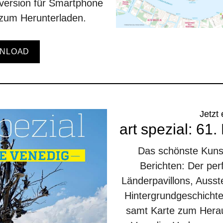
tversion für Smartphone
r zum Herunterladen.
NLOAD
Jetzt 
art spezial: 61
Das schönste Kunstf
Berichten: Der pe
Länderpavillons, Ausst
Hintergrundgeschichte
samt Karte zum Hera