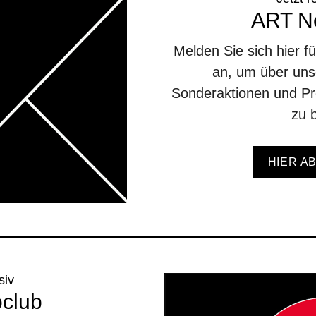
ART Ne
Melden Sie sich hier f
an, um über unse
Sonderaktionen und Pr
zu b
HIER A
siv
oclub