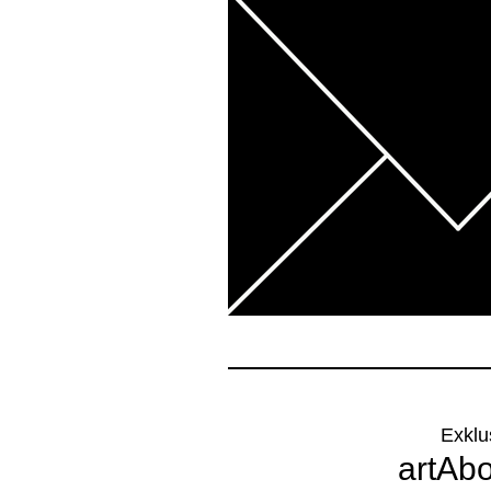
Exklu
artAb